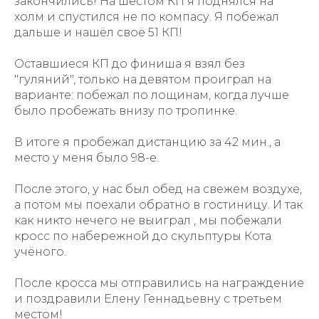
закончились! На шестом КП я поднялся на
холм и спустился не по компасу. Я побежал
дальше и нашëл своë 51 КП!
Оставшиеся КП до финиша я взял без
"гуляний", только на девятом проиграл на
варианте: побежал по лощинам, когда лучше
было пробежать внизу по тропинке.
В итоге я пробежал дистанцию за 42 мин., а
место у меня было 98-е.
После этого, у нас был обед на свежем воздухе,
а потом мы поехали обратно в гостиницу. И так
как никто нечего не выиграл , мы побежали
кросс по набережной до скульптуры Кота
учëного.
После кросса мы отправились на награждение
и поздравили Елену Геннадьевну с третьем
местом!