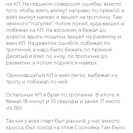
на КП. На седьмом совершил ошибку: вместо
того, чтобы взять азимут направо по прямой, я
взял азимут налево и вышел на тропинку. Там
немного "погулял", потом понял, куда вышел и
побежал на КП. На восьмом, я бежал до
дороги, вдоль лощины, вышел на развилку и
взял КП. На девятом ошибся: побежал по
тропинке, а надо было бежать по прямой.
Десятый я взял по низу, по тропинке до
развилки, а потом поднялся наверх.
Одиннадцатый КП я взял легко: выбежал на
тропу и побежал по ней.
Остальные КП я брал по тропинке. В итоге, я
бежал 18 минут и 33 секунды и занял 17 место
из 260.
Так как у всех старт был ранний, у нас вместо
кросса, был поход на пляж Сосновка. Там было