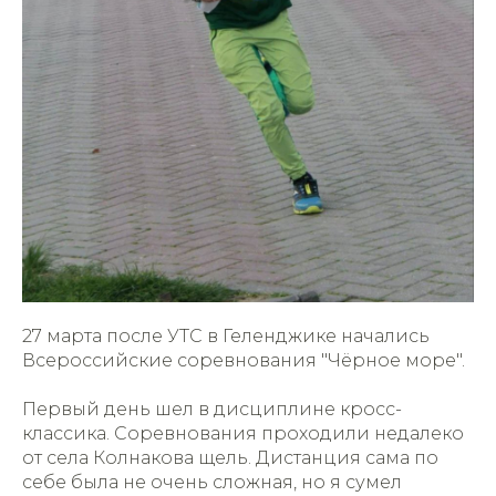
27 марта после УТС в Геленджике начались
Всероссийские соревнования "Чëрное море".
Первый день шел в дисциплине кросс-
классика. Соревнования проходили недалеко
от села Колнакова щель. Дистанция сама по
себе была не очень сложная, но я сумел