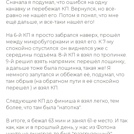
Сначала я подумал, что ошибся на одну
канавку и перебежал КП. Вернулся, но всё-
равно не нашёл его. Потом я понял, что мне
ещё дальше, и все-таки нашёл его!
На 6-й КП я просто забрался наверх, прошёл
между микробугорками и взял его. К 7-му
спокойно спустился: он виднелся уже с
середины подъёма. 8-й КП я взял по тропинке.
9-й решил взять напрямик: перешёл лощинку,
а дальше тоже была лощинка, такая же! Я
немного запутался и оббежал её, подумал, что
там обрыв (на обратном пути я её спокойно
перешёл ) и взял КП.
Следующие КП до финиша я взял легко, тем
более, что там была "натопка".
В итоге, я бежал 63 мин и занял 61-е место. И так
как, как и в прошлый день, у нас из Фотона
никто не выиграл, то был "разгрузочный"