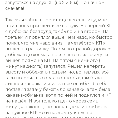
запутаться на двух КП (на 5 и 6-м). Но начнëм
сначала!
Так как я забыл в гостинице легендницу, мне
пришлось приклеить еë на руку. На первый КП
я добежал без труда, так было и на втором. На
третьем, я поднялся выше, чем надо, но быстро
понял, что мне надо вниз. На четвëртом КП я
вышел на развилку. Потом по правой дорожке
добежал до холма, а после него взял азимут и
вышел прямо на КП! На пятом я немного (
минут на десять) запутался. Решил не терять
высоту и оббежать подъем, но, во первых, всë
таки потерял высоту, а во-вторых, там была
лишняя канавка, и я из-за неë ошибся. Я себе
поставил задачу бежать до канавки, а там была
канавка-обманка, вот я по ней и поднялся и КП
не нашëл! И вот только где-то через семь
минут, я наконец - то понял где я, и прибежал
на нужное КП! Но и на этом гулянья не