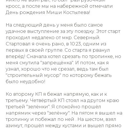
кросс, а после мы на набережной отмечали
День рождения Миши Костылева!
На следующий день у меня было самое
удачное выступление за эту поездку. Этот старт
проходил недалеко от мкр. Северный.
Стартовал я очень рано, в 10:23, одним из
первых в своей группе. Со старта я рванул
вперёд! Сначала хотел срезать по тропинке, но
меня смутила "запрещёнка". И потом, как я
узнал, хорошо что не срезал, ведь там был
"строительный мусор" по которому бежать
было неудобно!
Ко второму КП я бежал напрямую, как и к
третьему. Четвёртый КП стоял на другом краю
третьей "зелёнки". Я спокойно прошёл
напрямик через "зелёнку". На пятом я вышел на
тропинку и побежал по ней . На шестом, взял
азимут, прошёл между кустами и вышел прямо