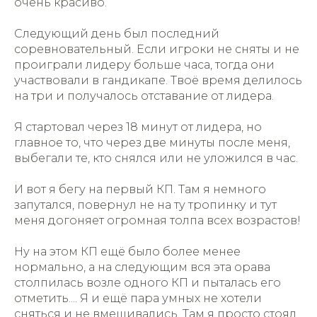
очень красиво.
Следующий день был последний
соревновательный. Если игроки не сняты и не
проиграли лидеру больше часа, тогда они
участвовали в гандикапе. Твоё время делилось
на три и получалось отставание от лидера.
Я стартовал через 18 минут от лидера, но
главное то, что через две минуты после меня,
выбегали те, кто снялся или не уложился в час.
И вот я бегу на первый КП. Там я немного
запутался, повернул не на ту тропинку и тут
меня догоняет огромная толпа всех возрастов!
Ну на этом КП ещё было более менее
нормально, а на следующим вся эта орава
столпилась возле одного КП и пыталась его
отметить.... Я и ещё пара умных не хотели
сняться и не вмешивались. Там я просто стоял