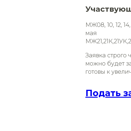
Участвующ
МЖ08, 10, 12, 14,
мая
МЖ21,21К,21УК,2
Заявка строго 
можно будет за
готовы к увели
Подать з