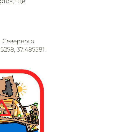
тов, где
 Северного
258, 37.485581.