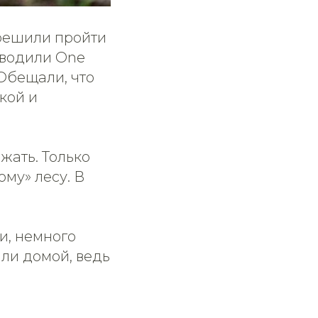
 решили пройти
роводили One
 Обещали, что
кой и
жать. Только
ому» лесу. В
и, немного
али домой, ведь